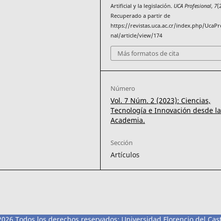
Artificial y la legislación.
UCA Profesional
,
7
(
Recuperado a partir de
https://revistas.uca.ac.cr/index.php/UcaPr
nal/article/view/174
Más formatos de cita
Número
Vol. 7 Núm. 2 (2023): Ciencias,
Tecnología e Innovación desde l
Academia.
Sección
Artículos
026 Todos los derechos reservados: Universidad Florencio del Cast